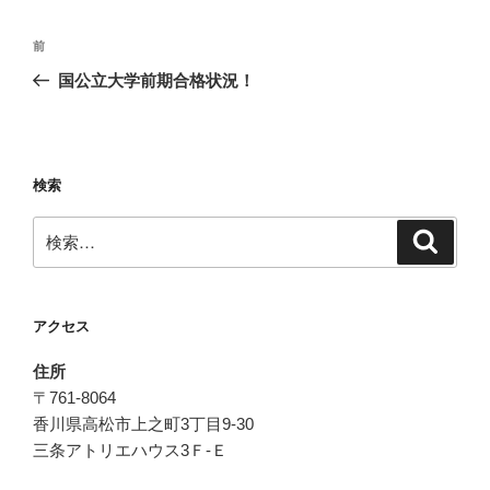
投
前
前
稿
の
国公立大学前期合格状況！
ナ
投
ビ
稿
ゲ
ー
検索
シ
検
検
ョ
索
索:
ン
アクセス
住所
〒761-8064
香川県高松市上之町3丁目9-30
三条アトリエハウス3Ｆ-Ｅ