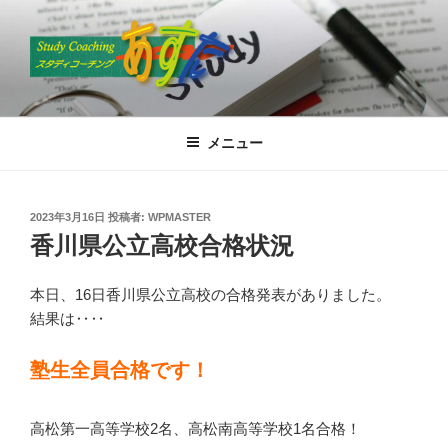
コ
ン
テ
ン
ツ
スタディコーチングあすた
高松で国語塾といえば”あすた”
へ
メニュー
ス
キ
ッ
投
2023年3月16日
投稿者:
WPMASTER
プ
稿
香川県公立高校合格状況
日:
本日、16日香川県公立高校の合格発表がありました。
結果は‥‥
塾生全員合格です！
高松第一高等学校2名、高松南高等学校1名合格！