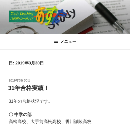
コ
ン
テ
ン
ツ
スタディコーチングあすた
高松で国語塾といえば”あすた”
へ
メニュー
ス
キ
ッ
日:
2019年3月30日
プ
投
2019年3月30日
稿
31年合格実績！
日:
31年の合格状況です。
〇 中学の部
高松高校、大手前高松高校、香川誠陵高校