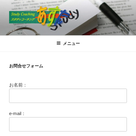
コ
ン
テ
ン
ツ
スタディコーチングあすた
高松で国語塾といえば”あすた”
へ
メニュー
ス
キ
ッ
お問合せフォーム
プ
お名前：
e-mail：