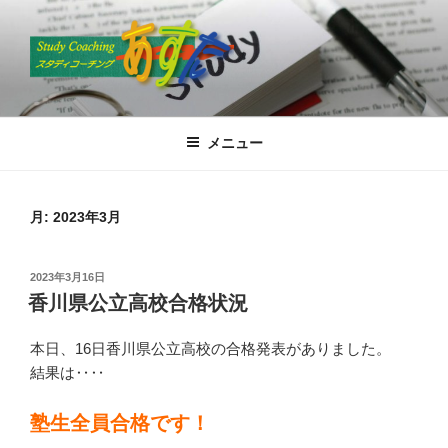
コ
ン
テ
ン
ツ
スタディコーチングあすた
高松で国語塾といえば”あすた”
へ
メニュー
ス
キ
ッ
月:
2023年3月
プ
投
2023年3月16日
稿
香川県公立高校合格状況
日:
本日、16日香川県公立高校の合格発表がありました。
結果は‥‥
塾生全員合格です！