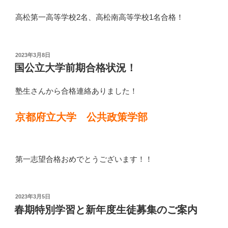
高松第一高等学校2名、高松南高等学校1名合格！
投
2023年3月8日
稿
国公立大学前期合格状況！
日:
塾生さんから合格連絡ありました！
京都府立大学 公共政策学部
第一志望合格おめでとうございます！！
投
2023年3月5日
稿
春期特別学習と新年度生徒募集のご案内
日: