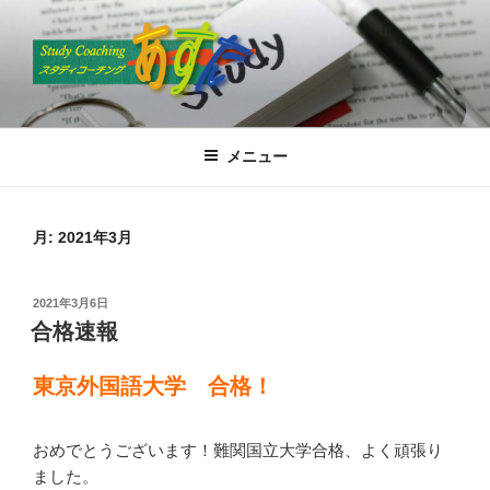
コ
ン
テ
ン
ツ
スタディコーチングあすた
高松で国語塾といえば”あすた”
へ
メニュー
ス
キ
ッ
月:
2021年3月
プ
投
2021年3月6日
稿
合格速報
日:
東京外国語大学 合格！
おめでとうございます！難関国立大学合格、よく頑張り
ました。